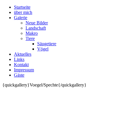
Startseite
über mich
Galerie
Neue Bilder
Landschaft
Makro
Tiere
Säugetiere
Vögel
Aktuelles
Links
Kontakt
Impressum
Gäste
{quickgallery}Voegel/Spechte{/quickgallery}